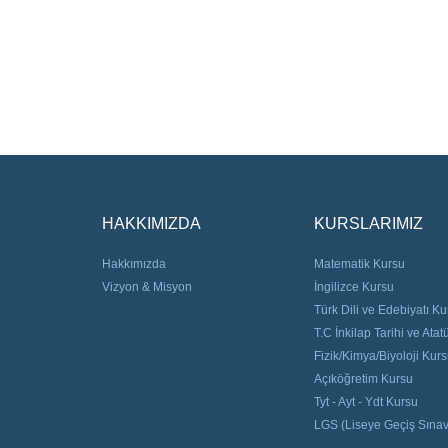
HAKKIMIZDA
KURSLARIMIZ
Hakkımızda
Matematik Kursu
Vizyon & Misyon
İngilizce Kursu
Türk Dili ve Edebiyatı Ku
T.C İnkilap Tarihi ve Atat
Fizik/Kimya/Biyoloji Kur
Açıköğretim Kursu
Tyt - Ayt - Ydt Kursu
LGS (Liseye Geçiş Sınav