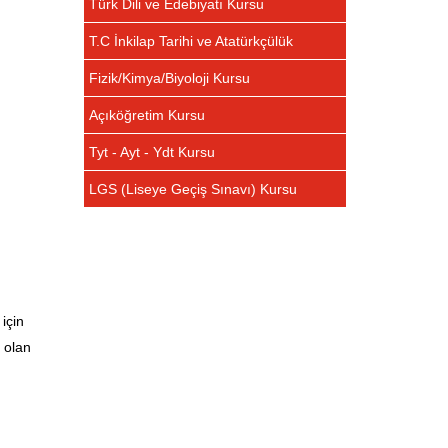
Türk Dili ve Edebiyatı Kursu
T.C İnkilap Tarihi ve Atatürkçülük
Fizik/Kimya/Biyoloji Kursu
Açıköğretim Kursu
Tyt - Ayt - Ydt Kursu
LGS (Liseye Geçiş Sınavı) Kursu
için
 olan