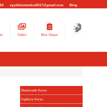
 53
ayyildizistanbul2017@gmail.com
Blog
er
Galeri
Bize Ulaşın
Matematik Kursu
İngilizce Kursu