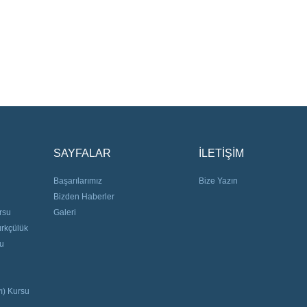
SAYFALAR
İLETİŞİM
Başarılarımız
Bize Yazın
Bizden Haberler
rsu
Galeri
ürkçülük
su
ı) Kursu